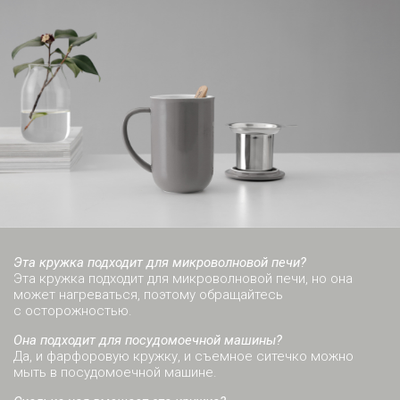
Эта кружка подходит для микроволновой печи?
Эта кружка подходит для микроволновой печи, но она
может нагреваться, поэтому обращайтесь
с осторожностью.
Она подходит для посудомоечной машины?
Да, и фарфоровую кружку, и съемное ситечко можно
мыть в посудомоечной машине.