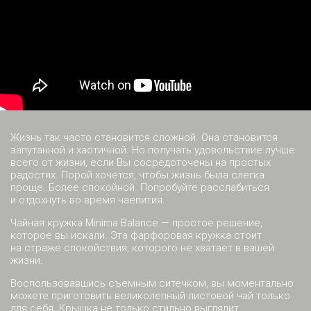
Жизнь так часто становится сложной. Она становится
запутанной и хаотичной. Но получать удовольствие лучше
всего от жизни, если Вы сосредоточены на простых
радостях. Порой хочется, чтобы жизнь была слегка
проще. Более спокойной. Попробуйте расслабиться
и отдохнуть во время чаепития.
Чайная кружка Minima Balance — простое решение,
которое вы искали. Эта фарфоровая кружка стоит
на страже спокойствия, которого не хватает в вашей
жизни.
Воспользовавшись съемным ситечком, вы моментально
можете приготовить великолепный листовой чай только
для себя. Крышка не только стильно выглядит,