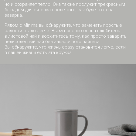
но и сохраняет тепло. Она также послужит прекрасным
блюдцем для ситечка после того, как будет готова
заварка.
Рядом с Minima вы обнаружите, что замечать простые
радости стало легче. Вы мгновенно снова влюбитесь
в листовой чай и восхититесь тому, как просто заварить
великолепный чай без заварочного чайника.
Вы обнаружите, что жизнь сразу становится легче, если
в вашей жизни есть эта кружка.