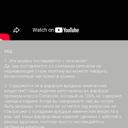
FAQ:
1. Эта кружка поставляется с ситечком?
Да, она поставляется со съемным ситечком из
нержавеющей стали, поэтому вы можете заварить
великолепный чай прямо в кружке.
2. Содержатся ли в фарфоре вредные химические
вещества? Наши изделия изготовлены из фарфора
премиум-класса Cretasolis, который на 100% не содержит
свинца и кадмия. Когда вы завариваете чай, вы хотите
быть уверены, что ничто не остается под вопросом, не
говоря уже о попадании вредных химических веществ в
ваш чай. Наши фарфоровые изделия сделаны с заботой о
вашем здоровье, поэтому просто наслаждайтесь
любимым напитком.