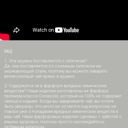
FAQ:
1. Эта кружка поставляется с ситечком?
Да, она поставляется со съемным ситечком из
нержавеющей стали, поэтому вы можете заварить
великолепный чай прямо в кружке.
2. Содержатся ли в фарфоре вредные химические
вещества? Наши изделия изготовлены из фарфора
премиум-класса Cretasolis, который на 100% не содержит
свинца и кадмия. Когда вы завариваете чай, вы хотите
быть уверены, что ничто не остается под вопросом, не
говоря уже о попадании вредных химических веществ в
ваш чай. Наши фарфоровые изделия сделаны с заботой о
вашем здоровье, поэтому просто наслаждайтесь
любимым напитком.