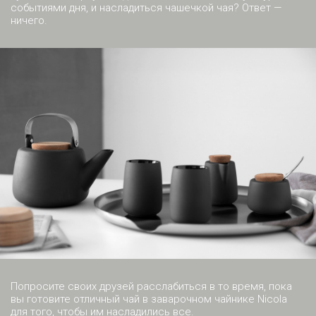
событиями дня, и насладиться чашечкой чая? Ответ —
ничего.
Попросите своих друзей расслабиться в то время, пока
вы готовите отличный чай в заварочном чайнике Nicola
для того, чтобы им насладились все.