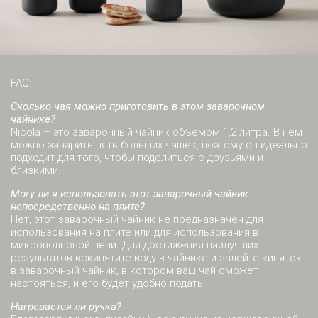
FAQ:
Сколько чая можно приготовить в этом заварочном
чайнике?
Nicola – это заварочный чайник объемом 1,2 литра. В нем
можно заварить пять больших чашек, поэтому он идеально
подходит для того, чтобы поделиться с друзьями и
близкими.
Могу ли я использовать этот заварочный чайник
непосредственно на плите?
Нет, этот заварочный чайник не предназначен для
использования на плите или для использования в
микроволновой печи. Для достижения наилучших
результатов вскипятите воду в чайнике и залейте кипяток
в заварочный чайник, в котором ваш чай сможет
настояться, и его будет удобно подать.
Нагревается ли ручка?