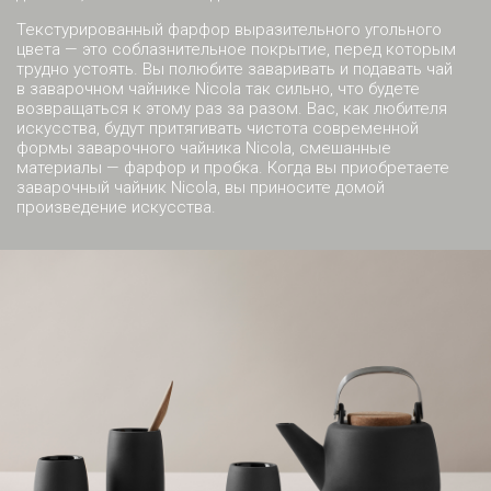
Текстурированный фарфор выразительного угольного
цвета — это соблазнительное покрытие, перед которым
трудно устоять. Вы полюбите заваривать и подавать чай
в заварочном чайнике Nicola так сильно, что будете
возвращаться к этому раз за разом. Вас, как любителя
искусства, будут притягивать чистота современной
формы заварочного чайника Nicola, смешанные
материалы — фарфор и пробка. Когда вы приобретаете
заварочный чайник Nicola, вы приносите домой
произведение искусства.