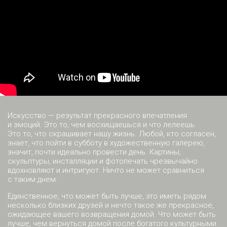
Искусство — результат прекрасного впечатления
и эмоций. Это то, чем восхищаешься и что лелеешь.
Это то, что скрашивает нашу жизнь. Любой, кто согласен,
знает, что пойти в субботу в художественную галерею,
значит, почти идеально провести день. Картины,
скульптуры, инсталляции и фотопечать чрезвычайно
вдохновляют и интригуют. Ничто не может сравниться
с таким днем.
Единственное, что может быть лучше, это иметь рядом
несколько близких друзей и нечто такое же прекрасное,
ожидающее вашего возвращения домой. Что может быть
лучше, чем вернуться домой после богатого культурными