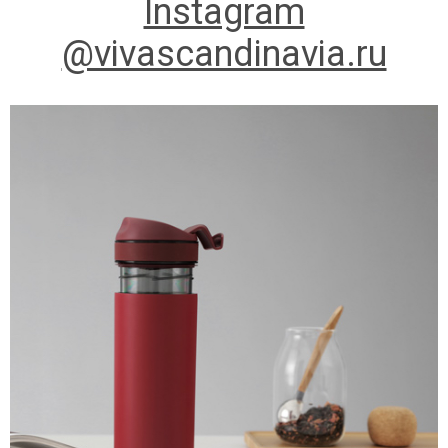
Instagram
@vivascandinavia.ru