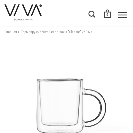
0
Главная
Термокружка Viva Scandinavia "Classic" 250 мл