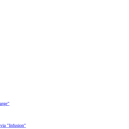
arge"
ia "Infusion"