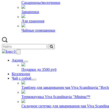
Сахарницы/молочники
Заварники
Для хранения
Чайные помощники
0
Акции
Подарки до 3500 руб
Коллекции
Чай с собой
Тамблер для заваривания чая Viva Scandinavia "Rech
Термокружка Viva Scandinavia "Minima™
Складное ситечко для заваривания чая Viva Scandinav