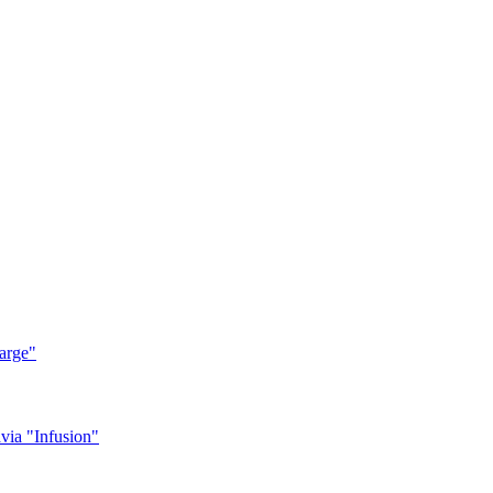
arge"
ia "Infusion"