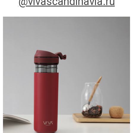
@vivascandinavia.ru