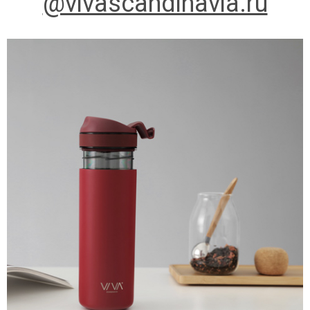
@vivascandinavia.ru