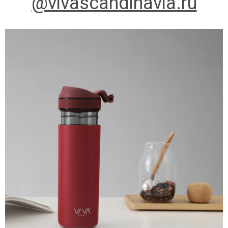
@vivascandinavia.ru