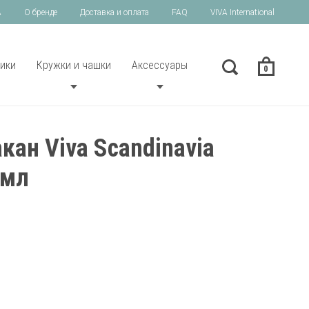
A
О бренде
Доставка и оплата
FAQ
VIVA International
ики
Кружки и чашки
Аксессуары
0
кан Viva Scandinavia
 мл