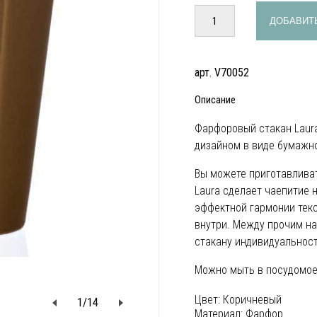
ДОБАВИТЬ
арт. V70052
Описание
Фарфоровый стакан Laur
дизайном в виде бумажно
Вы можете приготавливат
Laura сделает чаепитие 
эффектной гармонии текс
внутри. Между прочим н
стакану индивидуальност
Можно мыть в посудомое
Цвет:
Коричневый
1
/
14
Материал:
Фарфор