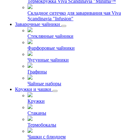
Термокружка Viva Scandinavia "Minima™
Складное ситечко для заваривания чая Viva
Scandinavia "Infusion"
Заварочные чайники
Стеклянные чайники
Фарфоровые чайники
Чугунные чайники
Графины
Чайные наборы
Кружки и чашки
Кружки
Стаканы
Термобокалы
Чашки с блюдцем