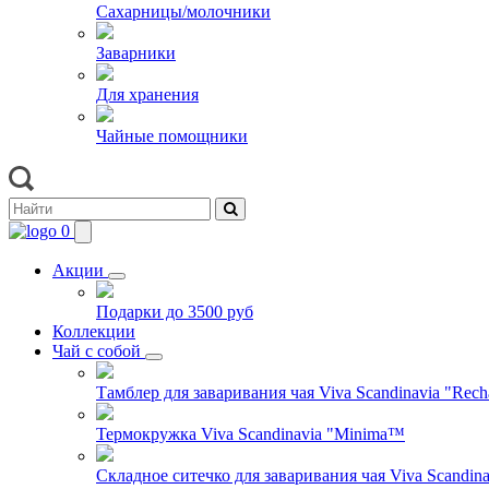
Сахарницы/молочники
Заварники
Для хранения
Чайные помощники
0
Акции
Подарки до 3500 руб
Коллекции
Чай с собой
Тамблер для заваривания чая Viva Scandinavia "Rech
Термокружка Viva Scandinavia "Minima™
Складное ситечко для заваривания чая Viva Scandinav