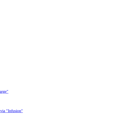
arge"
ia "Infusion"