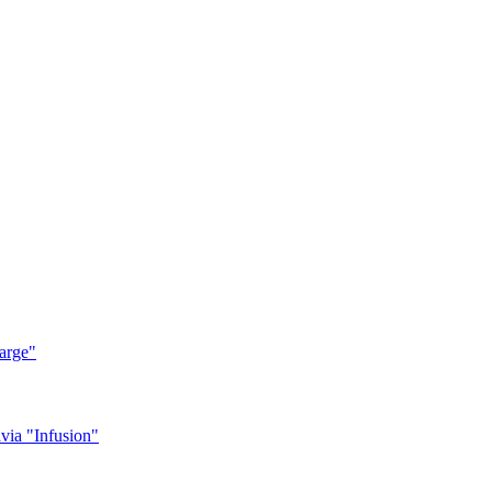
arge"
ia "Infusion"