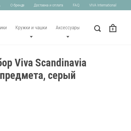
A
О бренде
Доставка и оплата
FAQ
VIVA International
ики
Кружки и чашки
Аксессуары
0
ор Viva Scandinavia
3 предмета, серый