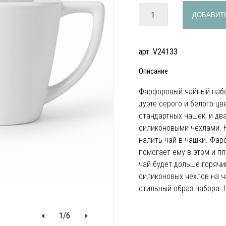
ДОБАВИТЬ
арт. V24133
Описание
Фарфоровый чайный набо
дуэте серого и белого цв
стандартных чашек, и дв
силиконовыми чехлами. Но
налить чай в чашки. Фар
помогает ему в этом и п
чай будет дольше горячи
силиконовых чехлов на 
стильный образ набора.
1
/
6