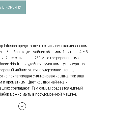
 В КОРЗИНУ
р Infusion представлен в стильном скандинавском
ета. В набор входит чайник объемом 1 литр на 4 – 5
а чайных стакана по 250 мл с гофрированными
сик drip-free и удобная ручка помогут аккуратно
форовый чайник отлично удерживает тепло,
лотно прилегающая силиконовая крышка, так ваш
м и ароматным. Цвет крышки чайника и
чашках совпадают. Тем самым создается единый
 Набор можно мыть в посудомоечной машине.