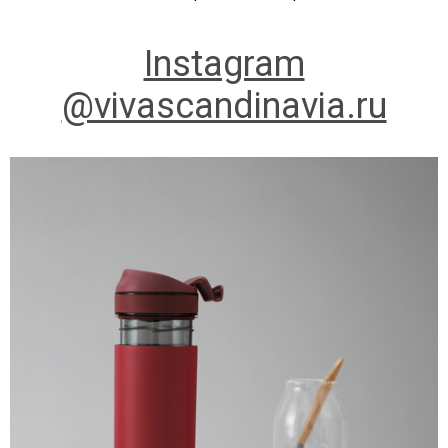
Instagram
@vivascandinavia.ru