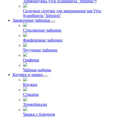
Термокружка Viva Scandinavia "Minima™
Складное ситечко для заваривания чая Viva
Scandinavia "Infusion"
Заварочные чайники
Стеклянные чайники
Фарфоровые чайники
Чугунные чайники
Графины
Чайные наборы
Кружки и чашки
Кружки
Стаканы
Термобокалы
Чашки с блюдцем