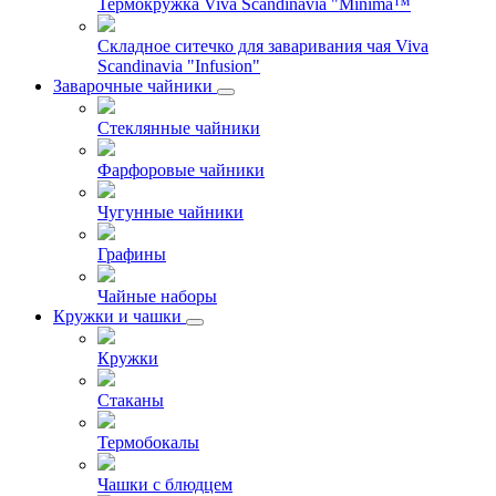
Термокружка Viva Scandinavia "Minima™
Складное ситечко для заваривания чая Viva
Scandinavia "Infusion"
Заварочные чайники
Стеклянные чайники
Фарфоровые чайники
Чугунные чайники
Графины
Чайные наборы
Кружки и чашки
Кружки
Стаканы
Термобокалы
Чашки с блюдцем