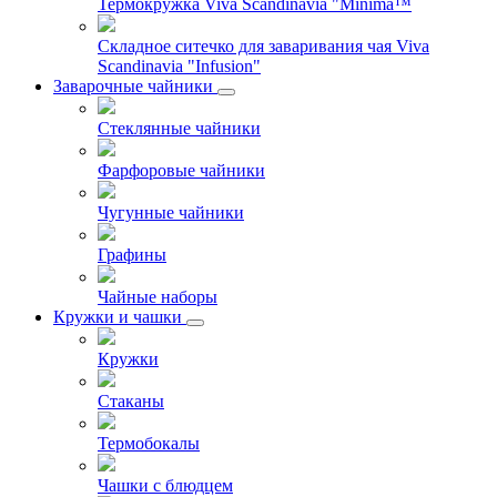
Термокружка Viva Scandinavia "Minima™
Складное ситечко для заваривания чая Viva
Scandinavia "Infusion"
Заварочные чайники
Стеклянные чайники
Фарфоровые чайники
Чугунные чайники
Графины
Чайные наборы
Кружки и чашки
Кружки
Стаканы
Термобокалы
Чашки с блюдцем