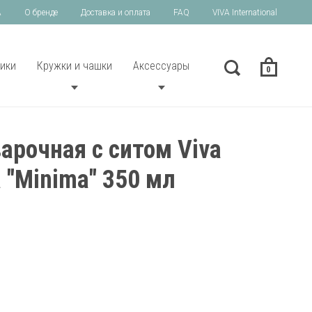
A
О бренде
Доставка и оплата
FAQ
VIVA International
ики
Кружки и чашки
Аксессуары
0
арочная с ситом Viva
a "Minima" 350 мл