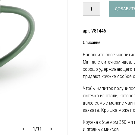
ДОБАВИТЬ
арт. V81446
Описание
Наполните свое чаепити
Minima с ситечком идеал
хорошо удерживающего т
придают кружке особое 
Чтобы напиток получилс
ситечко из стали, котор
даже самые мелкие чаин
захвата. Крышка может с
Кружка объемом 350 мл п
1
/
11
и ягодных миксов.