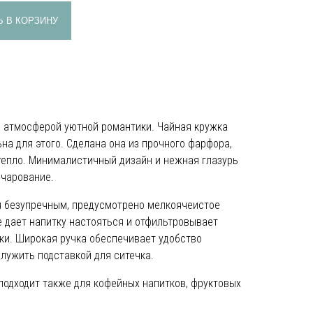
 В КОРЗИНУ
е атмосферой уютной романтики. Чайная кружка
ьна для этого. Сделана она из прочного фарфора,
епло. Минималистичный дизайн и нежная глазурь
очарование.
я безупречным, предусмотрено мелкоячеистое
ое дает напитку настояться и отфильтровывает
ки. Широкая ручка обеспечивает удобство
лужить подставкой для ситечка.
одходит также для кофейных напитков, фруктовых