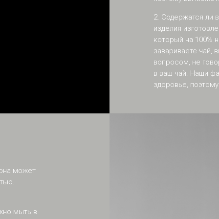
2. Содержатся ли
изделия изготовле
который на 100% н
завариваете чай, в
вопросом, не гово
в ваш чай. Наши 
здоровье, поэтом
 она может
тью.
жно мыть в