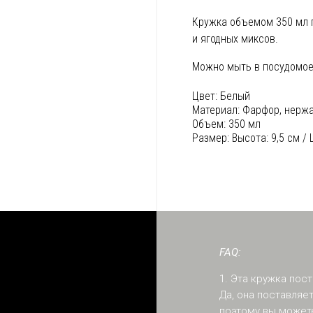
Кружка объемом 350 мл п
и ягодных миксов.
Можно мыть в посудомое
Цвет:
Белый
Материал:
Фарфор, нерж
Объем:
350 мл
Размер:
Высота: 9,5 см /
FAQ:
1. Эта кружка пос
Да, она поставля
поэтому вы можете