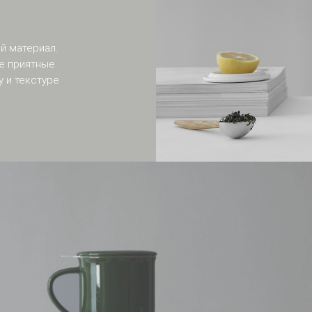
й материал.
е приятные
 и текстуре