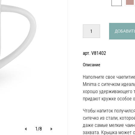
ДОБАВИТЬ
арт. V81402
Описание
Наполните свое чаепити
Minima с ситечком идеал
хорошо удерживающего т
придают кружке особое 
Чтобы напиток получилс
ситечко из стали, котор
даже самые мелкие чаин
1
/
8
захвата. Крышка может с