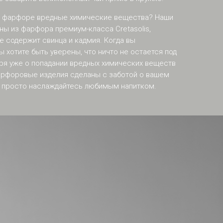
 в фарфоре вредные химические вещества? Наши
ны из фарфора премиум-класса Cretasolis,
е содержит свинца и кадмия. Когда вы
ы хотите быть уверены, что ничто не остается под
ря уже о попадании вредных химических веществ
фарфоровые изделия сделаны с заботой о вашем
у просто наслаждайтесь любимым напитком.