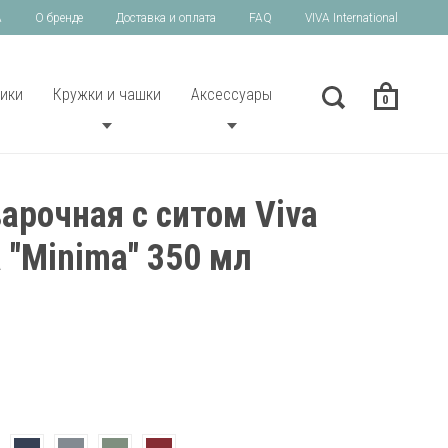
A
О бренде
Доставка и оплата
FAQ
VIVA International
ики
Кружки и чашки
Аксессуары
0
арочная с ситом Viva
a "Minima" 350 мл