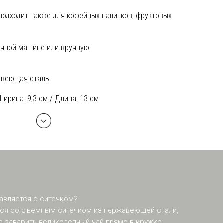
одходит также для кофейных напитков, фруктовых
чной машине или вручную.
авеющая сталь
 Ширина: 9,3 см / Длина: 13 см
тавляется с ситечком?
ется со съемным ситечком из нержавеющей стали,
 заварить великолепный чай прямо в кружке.