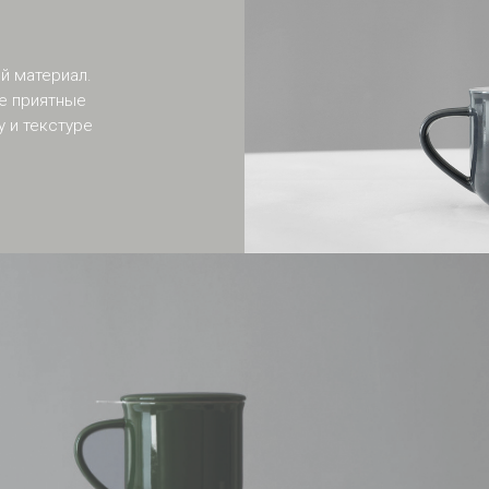
й материал.
е приятные
 и текстуре