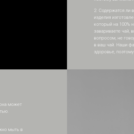
2. Содержатся ли
изделия изготовле
который на 100% н
завариваете чай, в
вопросом, не гово
в ваш чай. Наши 
здоровье, поэтом
 она может
тью.
жно мыть в