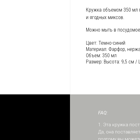
Кружка объемом 350 мл п
и ягодных миксов.
Можно мыть в посудомое
Цвет:
Темно-синий
Материал:
Фарфор, нерж
Объем:
350 мл
Размер:
Высота: 9,5 см /
FAQ:
1. Эта кружка пос
Да, она поставля
поэтому вы можете