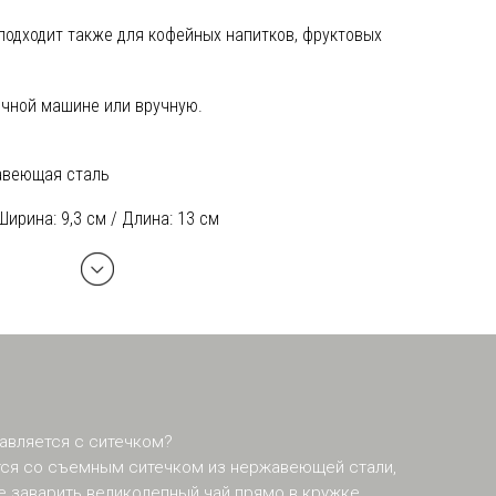
одходит также для кофейных напитков, фруктовых
чной машине или вручную.
авеющая сталь
 Ширина: 9,3 см / Длина: 13 см
тавляется с ситечком?
ется со съемным ситечком из нержавеющей стали,
 заварить великолепный чай прямо в кружке.