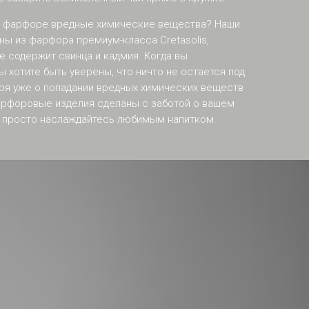
 в фарфоре вредные химические вещества? Наши
ны из фарфора премиум-класса Cretasolis,
е содержит свинца и кадмия. Когда вы
ы хотите быть уверены, что ничто не остается под
ря уже о попадании вредных химических веществ
фарфоровые изделия сделаны с заботой о вашем
у просто наслаждайтесь любимым напитком.