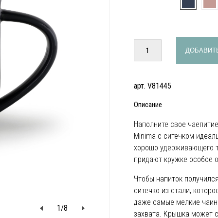
ДОБАВИТЬ
арт. V81445
Описание
Наполните свое чаепити
Minima с ситечком идеал
хорошо удерживающего т
придают кружке особое 
Чтобы напиток получилс
ситечко из стали, котор
даже самые мелкие чаин
1
/
8
захвата. Крышка может с