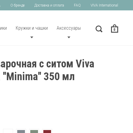
A
О бренде
Доставка и оплата
FAQ
VIVA International
ики
Кружки и чашки
Аксессуары
0
арочная с ситом Viva
a "Minima" 350 мл